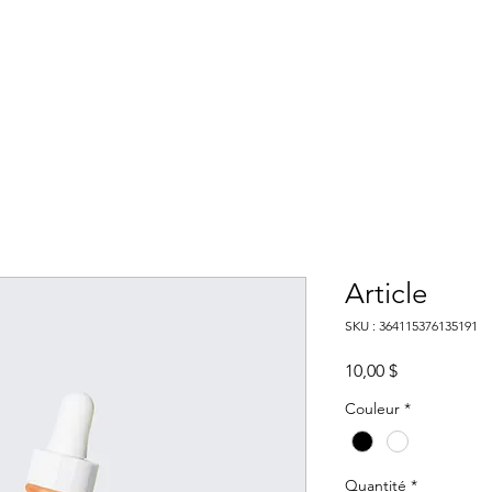
tes Blanches
Accueil
F
Article
SKU : 364115376135191
Prix
10,00 $
Couleur
*
Quantité
*